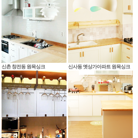
신촌 창전동 원목싱크
신사동 옛상가아파트 원목싱크