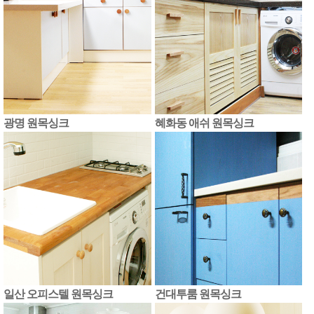
광명 원목싱크
혜화동 애쉬 원목싱크
일산 오피스텔 원목싱크
건대투룸 원목싱크