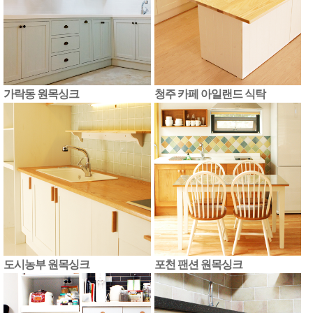
가락동 원목싱크
청주 카페 아일랜드 식탁
도시농부 원목싱크
포천 팬션 원목싱크