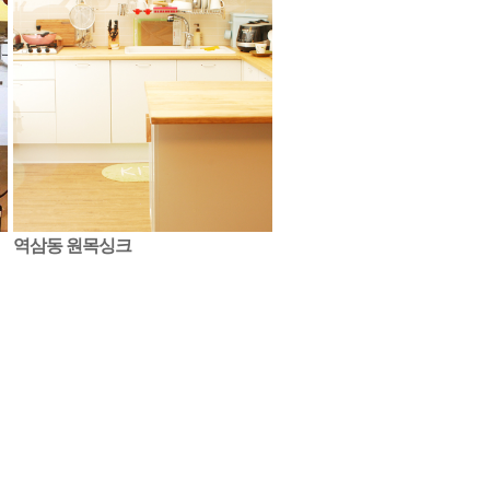
역삼동 원목싱크