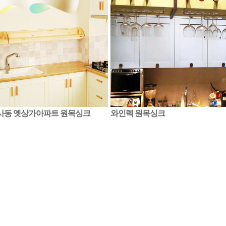
사동 옛상가아파트 원목싱크
와인렉 원목싱크