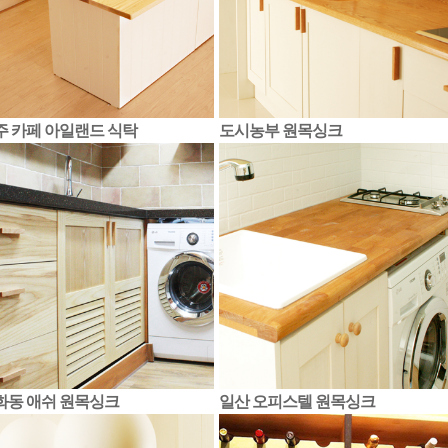
주 카페 아일랜드 식탁
도시농부 원목싱크
화동 애쉬 원목싱크
일산 오피스텔 원목싱크