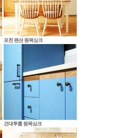
포천 팬션 원목싱크
건대투룸 원목싱크