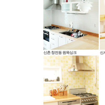
신촌 창전동 원목싱크
신