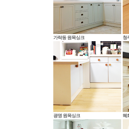
가락동 원목싱크
청
광명 원목싱크
혜